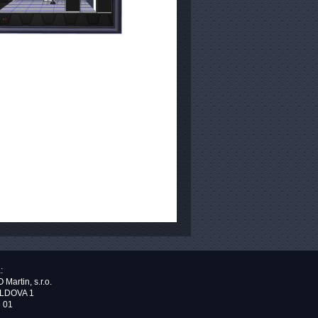
:
artin, s.r.o.
LDOVA 1
6 01