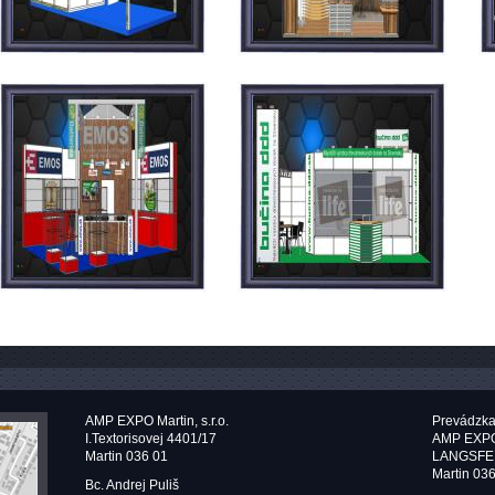
AMP EXPO Martin, s.r.o.
Prevádzka
I.Textorisovej 4401/17
AMP EXPO M
Martin 036 01
LANGSFE
Martin 03
Bc. Andrej Puliš