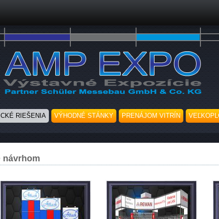
Skočiť na hlavný obsah
ICKÉ RIEŠENIA
VÝHODNÉ STÁNKY
PRENÁJOM VITRÍN
VEĽKOPL
3D návrhom